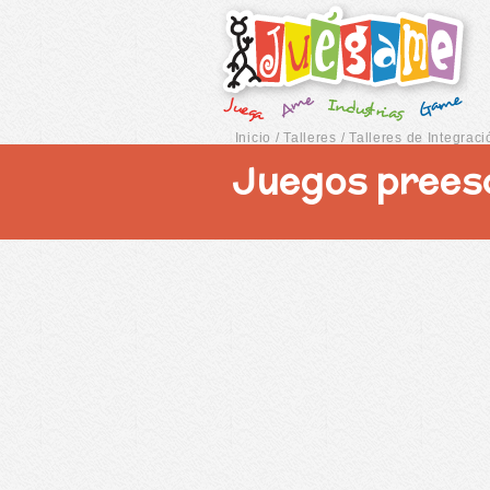
Inicio
/
Talleres
/
Talleres de Integraci
Juegos prees