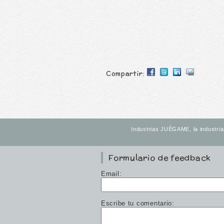
Compartir:
Industrias JUÉGAME, la industria 
Formulario de feedback
Email:
Escribe tu comentario: