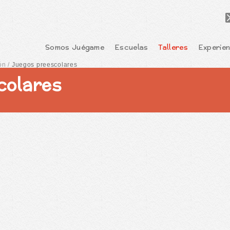
Somos Juégame
Escuelas
Talleres
Experien
ón
/
Juegos preescolares
colares