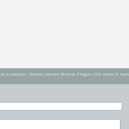
de la educación. / Avenida Libertador Bernardo O'Higgins 1315, oficina 74, Santia