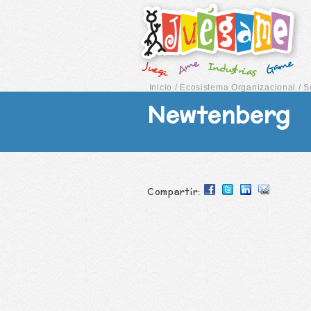
Inicio
/
Ecosistema Organizacional
/
S
Newtenberg
Compartir: